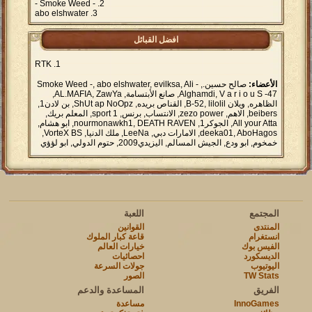
- Smoke Weed -
abo elshwater
افضل القبائل
RTK
الأعضاء:
صالح حسين., - Smoke Weed -, abo elshwater, evilksa, Ali
Alghamdi, V a r i o u S -47, صانع الأبتسامة, AL.MAFIA, ZawYa,
الظاهره, ويلان B-52, lilolil, القناص بريده, ShUt ap NoOpz, بن لادن1,
beibers, الاهم, zezo power, الانتساب, برنس, sport 1, المعلم بريك,
All your Atta, الجوكر1, nourmonawkh1, DEATH RAVEN, ابو هشام,
deeka01, AboHagos, الامارات دبي, LeeNa, ملك الدنيا, VorteX BS,
خمخوم, ابو ودع, الجيش المسالم, اليزيدي2009, حتوم الدولي, ابو لؤؤي
المجتمع
اللعبة
المنتدى
القوانين
انستغرام
قاعة كبار الملوك
الفيس بوك
خيارات العالم
الديسكورد
احصائيات
اليوتيوب
جولات السرعة
TW Stats
الصور
الفريق
المساعدة والدعم
InnoGames
مساعدة