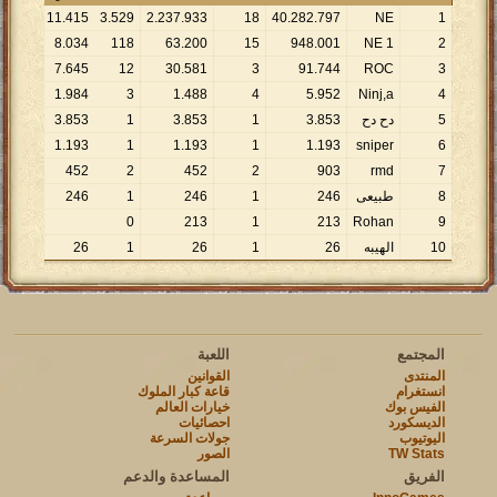
11
.
415
3
.
529
2
.
237
.
933
18
40
.
282
.
797
NE
1
8
.
034
118
63
.
200
15
948
.
001
1 NE
2
7
.
645
12
30
.
581
3
91
.
744
ROC
3
1
.
984
3
1
.
488
4
5
.
952
Ninj,a
4
5
دح دح
853
.
3
1
853
.
3
1
853
.
3
1
.
193
1
1
.
193
1
1
.
193
sniper
6
452
2
452
2
903
rmd
7
8
طبيعى
246
1
246
1
246
0
213
1
213
Rohan
9
10
الهيبه
26
1
26
1
26
المجتمع
اللعبة
المنتدى
القوانين
انستغرام
قاعة كبار الملوك
الفيس بوك
خيارات العالم
الديسكورد
احصائيات
اليوتيوب
جولات السرعة
TW Stats
الصور
الفريق
المساعدة والدعم