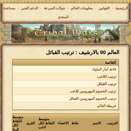
الرئيسية
-
القوانين
-
معلومات العالم
-
جولات السرعة
-
الدعم الفني
-
مساعدة
-
المنتدى
العالم 90 بالارشيف : ترتيب القبائل
القائمة
قاعة كبار الملوك
ترتيب اللاعب
ترتيب القبائل
ترتيب الخصوم المهزومين للاعب
ترتيب الخصوم المهزومين القبائل
خريطة العالم
متوسط
متوسط
النقاط
الترتيب
الاسم
نقاط
الاعضاء
النقاط لكل
القرى
لكل
لاعب
قرية