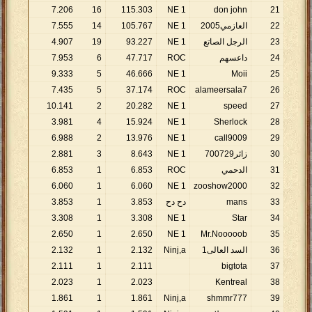
7
.
206
16
115
.
303
1 NE
don john
21
22
العازمي2005
1 NE
767
.
105
14
555
.
7
23
الرجل الصاتع
1 NE
227
.
93
19
907
.
4
24
داعسهم
ROC
717
.
47
6
953
.
7
9
.
333
5
46
.
666
1 NE
Moii
25
7
.
435
5
37
.
174
ROC
alameersala7
26
10
.
141
2
20
.
282
1 NE
speed
27
3
.
981
4
15
.
924
1 NE
Sherlock
28
6
.
988
2
13
.
976
1 NE
call9009
29
30
زائر700729
1 NE
643
.
8
3
881
.
2
31
الدحمي
ROC
853
.
6
1
853
.
6
6
.
060
1
6
.
060
1 NE
zooshow2000
32
33
mans
دح دح
853
.
3
1
853
.
3
3
.
308
1
3
.
308
1 NE
Star
34
2
.
650
1
2
.
650
1 NE
Mr.Nooooob
35
36
السد العالى1
Ninj,a
132
.
2
1
132
.
2
2
.
111
1
2
.
111
bigtota
37
2
.
023
1
2
.
023
Kentreal
38
1
.
861
1
1
.
861
Ninj,a
shmmr777
39