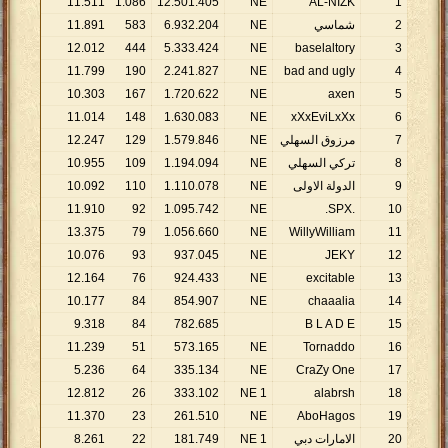
11
.
511
1
.
086
12
.
501
.
405
NE
AL-NIZK
1
2
شماسي
NE
204
.
932
.
6
583
891
.
11
12
.
012
444
5
.
333
.
424
NE
baselaltory
3
11
.
799
190
2
.
241
.
827
NE
bad and ugly
4
10
.
303
167
1
.
720
.
622
NE
axen
5
11
.
014
148
1
.
630
.
083
NE
xXxEviLxXx
6
7
مرزوق السهلي
NE
846
.
579
.
1
129
247
.
12
8
تركي السهلي
NE
094
.
194
.
1
109
955
.
10
9
الدولة الاولى
NE
078
.
110
.
1
110
092
.
10
11
.
910
92
1
.
095
.
742
NE
.SPX.
10
13
.
375
79
1
.
056
.
660
NE
WillyWilliam
11
10
.
076
93
937
.
045
NE
JEKY
12
12
.
164
76
924
.
433
NE
excitable
13
10
.
177
84
854
.
907
NE
chaaalia
14
9
.
318
84
782
.
685
B L A D E
15
11
.
239
51
573
.
165
NE
Tornaddo
16
5
.
236
64
335
.
134
NE
CraZy One
17
12
.
812
26
333
.
102
1 NE
alabrsh
18
11
.
370
23
261
.
510
NE
AboHagos
19
20
الامارات دبي
1 NE
749
.
181
22
261
.
8