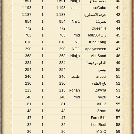
40
محمد صلاح
Ninj,a
591
.
1
1
591
.
1
1
.
193
1
1
.
193
sniper
IceCube
41
42
عودة الاسطورة
187
.
1
1
187
.
1
43
نسر11
1 NE
954
1
954
772
1
772
Queen H
44
45
زائر698504
rmd
763
1
763
618
1
618
NE
King Kong
46
390
1
390
1 NE
apo yasseen
47
368
1
368
Ninj,a
AbuSaad
48
49
الغام موقوته1
334
1
334
50
ببسي
254
1
254
51
Zrucci
طبيعى
246
1
246
52
تاج الظلام
230
1
230
213
1
213
Rohan
ZawYa
53
140
1
140
rmd
n420
54
81
1
81
ali 12
55
48
1
48
3zam.
56
47
1
47
Fares511
57
32
1
32
LordBodi
58
26
1
26
M.S.Q
59