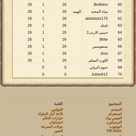
26
1
26
Brothers
60
61
مياه المحبه
الهيبه
26
1
26
26
1
26
abdulaziz175
62
63
قنبله
26
1
26
64
حبيبي الارنب2
26
1
26
26
1
26
Bhlw
65
66
سنعوسس
26
1
26
26
1
26
Joss
67
68
اللورد المعلم
26
1
26
69
حتوم الدولي
0
0
0
0
Julian612
70
المجتمع
اللعبة
المنتدى
القوانين
انستغرام
قاعة كبار الملوك
الفيس بوك
خيارات العالم
الديسكورد
احصائيات
اليوتيوب
جولات السرعة
TW Stats
الصور