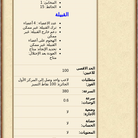
المخابئ: 1
الحائط: 15
القبيلة
عدد الاعضاء : 4 أعضاء
ترك القبيلة: غير ممكن
دعم خارج القبيلة: غير
ممكن
الهجوم على أعضاء
القبيلة: غير ممكن
تحديد الإتجاه: متاح
العودة بعد الإحتلال:
متاح
الحد الاقصى
100
للاعبين:
متطلبات
لاعب واحد وصل إلى المركز الأول
الفوز:
الجائزة: 100 نقاط التميز
السرعة:
380
سرعة
0.6
الوحدات:
وضعية
لا
الاجازة:
حضانة
لا
الحساب:
المعنويات:
لا