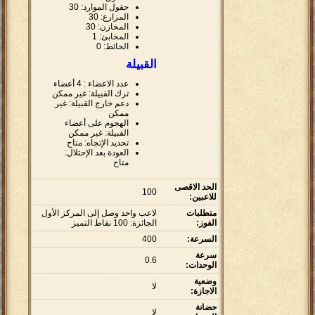
حقول الموارد: 30
المزارع: 30
المخازن: 30
المخابئ: 1
الحائط: 0
القبيلة
عدد الاعضاء : 4 أعضاء
ترك القبيلة: غير ممكن
دعم خارج القبيلة: غير
ممكن
الهجوم على أعضاء
القبيلة: غير ممكن
تحديد الإتجاه: متاح
العودة بعد الإحتلال:
متاح
الحد الاقصى
100
للاعبين:
متطلبات
لاعب واحد وصل إلى المركز الأول
الفوز:
الجائزة: 100 نقاط التميز
السرعة:
400
سرعة
0.6
الوحدات:
وضعية
لا
الاجازة:
حضانة
لا