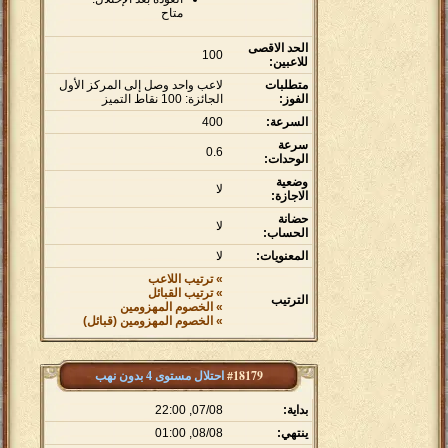
متاح
الحد الاقصى
100
للاعبين:
متطلبات
لاعب واحد وصل إلى المركز الأول
الفوز:
الجائزة: 100 نقاط التميز
السرعة:
400
سرعة
0.6
الوحدات:
وضعية
لا
الاجازة:
حضانة
لا
الحساب:
المعنويات:
لا
» ترتيب اللاعب
» ترتيب القبائل
الترتيب
» الخصوم المهزومين
» الخصوم المهزومين (قبائل)
#18179
احتلال مستوى 4 بدون نهب
بداية:
07/08, 22:00
ينتهي:
08/08, 01:00