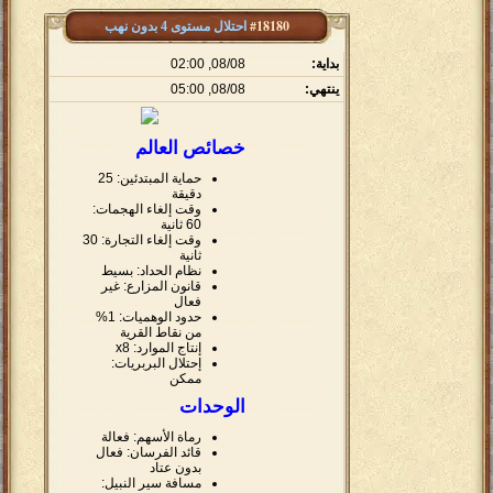
#18180
احتلال مستوى 4 بدون نهب
بداية:
08/08, 02:00
ينتهي:
08/08, 05:00
خصائص العالم
حماية المبتدئين: 25
دقيقة
وقت إلغاء الهجمات:
60 ثانية
وقت إلغاء التجارة: 30
ثانية
نظام الحداد: بسيط
قانون المزارع: غير
فعال
حدود الوهميات: 1%
من نقاط القرية
إنتاج الموارد: x8
إحتلال البربريات:
ممكن
الوحدات
رماة الأسهم: فعالة
قائد الفرسان: فعال
بدون عتاد
مسافة سير النبيل: