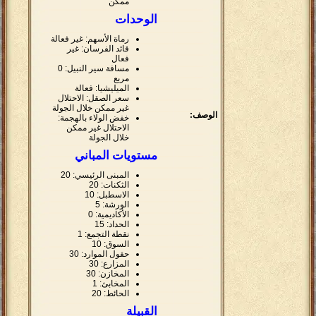
ممكن
الوحدات
رماة الأسهم: غير فعالة
قائد الفرسان: غير
فعال
مسافة سير النبيل: 0
مربع
الميليشيا: فعالة
سعر الصقل: الاحتلال
غير ممكن خلال الجولة
الوصف:
خفض الولاء بالهجمة:
الاحتلال غير ممكن
خلال الجولة
مستويات المباني
المبنى الرئيسي: 20
الثكنات: 20
الاسطبل: 10
الورشة: 5
الأكاديمية: 0
الحداد: 15
نقطة التجمع: 1
السوق: 10
حقول الموارد: 30
المزارع: 30
المخازن: 30
المخابئ: 1
الحائط: 20
القبيلة