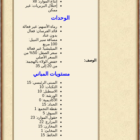
إنتاج الموارد: x8
إحتلال البربريات: غير
ممكن
الوحدات
رماة الأسهم: غير فعالة
قائد الفرسان: فعال
بدون عتاد
مسافة سير النبيل:
100 مربع
الميليشيا: غير فعالة
سعر الصقل: 50% من
السعر الأصلي
الوصف:
خفض الولاء بالهجمة:
من 20 إلى 35
مستويات المباني
المبنى الرئيسي: 15
الثكنات: 10
الاسطبل: 10
الورشة: 0
الأكاديمية: 0
الحداد: 15
نقطة التجمع: 1
السوق: 5
حقول الموارد: 23
المزارع: 22
المخازن: 15
المخابئ: 1
الحائط: 15