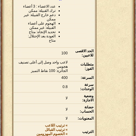
عدد الاعضاء : 3 أعضاء
ترك القبيلة: ممكن
دعم خارج القبيلة: غير
ممكن
الهجوم على أعضاء
القبيلة: غير ممكن
تحديد الإتجاه: متاح
العودة بعد الإحتلال:
متاح
الحد الاقصى
100
للاعبين:
لاعب واحد وصل إلى أعلى تصنيف
متطلبات
هجومي
الفوز:
الجائزة: 100 نقاط التميز
السرعة:
400
سرعة
0.8
الوحدات:
وضعية
لا
الاجازة:
حضانة
لا
الحساب:
المعنويات:
لا
» ترتيب اللاعب
» ترتيب القبائل
الترتيب
» الخصوم المهزومين