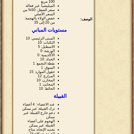
100 مربع
الميليشيا: غير فعالة
سعر الصقل: 50% من
السعر الأصلي
خفض الولاء بالهجمة:
الوصف:
من 20 إلى 35
مستويات المباني
المبنى الرئيسي: 10
الثكنات: 10
الاسطبل: 5
الورشة: 0
الأكاديمية: 0
الحداد: 10
نقطة التجمع: 1
السوق: 1
حقول الموارد: 15
المزارع: 12
المخازن: 10
المخابئ: 1
الحائط: 10
القبيلة
عدد الاعضاء : 4 أعضاء
ترك القبيلة: غير ممكن
دعم خارج القبيلة: غير
ممكن
الهجوم على أعضاء
القبيلة: غير ممكن
تحديد الإتجاه: متاح
العودة بعد الإحتلال: