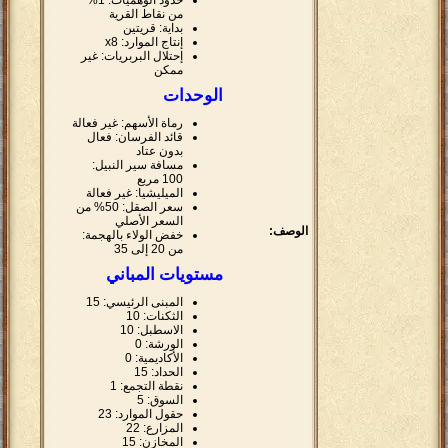
حدود الوهميات: 1%
من نقاط القرية
بداية: قريتين
إنتاج الموارد: x8
إحتلال البربريات: غير
ممكن
الوحدات
رماة الأسهم: غير فعالة
قائد الفرسان: فعال
بدون عتاد
مسافة سير النبيل:
100 مربع
الميليشيا: غير فعالة
سعر الصقل: 50% من
السعر الأصلي
الوصف:
خفض الولاء بالهجمة:
من 20 إلى 35
مستويات المباني
المبنى الرئيسي: 15
الثكنات: 10
الاسطبل: 10
الورشة: 0
الأكاديمية: 0
الحداد: 15
نقطة التجمع: 1
السوق: 5
حقول الموارد: 23
المزارع: 22
المخازن: 15