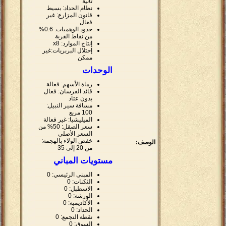
ثانية
نظام الحداد: بسيط
قانون المزارع: غير
فعال
حدود الوهميات: 0.6%
من نقاط القرية
إنتاج الموارد: x8
إحتلال البربريات:غير
ممكن
الوحدات
رماة الأسهم: فعالة
قائد الفرسان: فعال
بدون عتاد
مسافة سير النبيل:
100 مربع
الميليشيا: غير فعالة
سعر الصقل: 50% من
السعر الأصلي
خفض الولاء بالهجمة:
الوصف:
من 20 إلى 35
مستويات المباني
المبنى الرئيسي: 0
الثكنات: 0
الاسطبل: 0
الورشة: 0
الأكاديمية: 0
الحداد: 0
نقطة التجمع: 0
السوق: 0