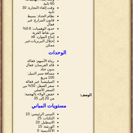
60 ثانية
وقت إلغاء التجارة: 30
ثانية
نظام الحداد: بسيط
قانون المزارع: غير
فعال
حدود الوهميات: 0.6%
من نقاط القرية
إنتاج الموارد: x8
إحتلال البربريات:غير
ممكن
الوحدات
رماة الأسهم: فعالة
قائد الفرسان: فعال
بدون عتاد
مسافة سير النبيل:
100 مربع
الميليشيا: غير فعالة
سعر الصقل: 50% من
السعر الأصلي
خفض الولاء بالهجمة:
الوصف:
من 20 إلى 35
مستويات المباني
المبنى الرئيسي: 10
الثكنات: 25
الاسطبل: 20
الورشة: 15
الأكاديمية: 0