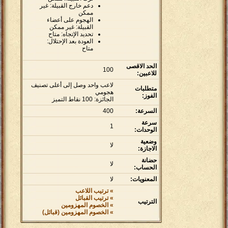
دعم خارج القبيلة: غير
ممكن
الهجوم على أعضاء
القبيلة: غير ممكن
تحديد الإتجاه: متاح
العودة بعد الإحتلال:
متاح
الحد الاقصى
100
للاعبين:
لاعب واحد وصل إلى أعلى تصنيف
متطلبات
هجومي
الفوز:
الجائزة: 100 نقاط التميز
السرعة:
400
سرعة
1
الوحدات:
وضعية
لا
الاجازة:
حضانة
لا
الحساب:
المعنويات:
لا
» ترتيب اللاعب
» ترتيب القبائل
الترتيب
» الخصوم المهزومين
» الخصوم المهزومين (قبائل)