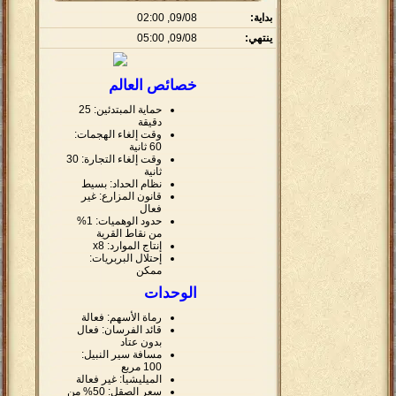
بداية:
09/08, 02:00
ينتهي:
09/08, 05:00
خصائص العالم
حماية المبتدئين: 25
دقيقة
وقت إلغاء الهجمات:
60 ثانية
وقت إلغاء التجارة: 30
ثانية
نظام الحداد: بسيط
قانون المزارع: غير
فعال
حدود الوهميات: 1%
من نقاط القرية
إنتاج الموارد: x8
إحتلال البربريات:
ممكن
الوحدات
رماة الأسهم: فعالة
قائد الفرسان: فعال
بدون عتاد
مسافة سير النبيل:
100 مربع
الميليشيا: غير فعالة
سعر الصقل: 50% من