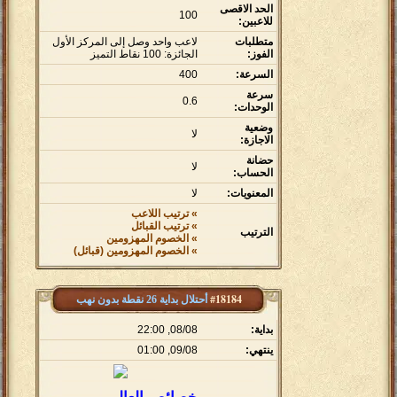
الحد الاقصى
100
للاعبين:
متطلبات
لاعب واحد وصل إلى المركز الأول
الفوز:
الجائزة: 100 نقاط التميز
السرعة:
400
سرعة
0.6
الوحدات:
وضعية
لا
الاجازة:
حضانة
لا
الحساب:
المعنويات:
لا
» ترتيب اللاعب
» ترتيب القبائل
الترتيب
» الخصوم المهزومين
» الخصوم المهزومين (قبائل)
#18184
أحتلال بداية 26 نقطة بدون نهب
بداية:
08/08, 22:00
ينتهي:
09/08, 01:00