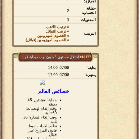
الاجازة:
حضانة
لا
الحساب:
المعنويات:
لا
» ترتيب اللاعب
» ترتيب القبائل
الترتيب
» الخصوم المهزومين
» الخصوم المهزومين (قبائل)
#18177
احتلال مستوى 5 بدون نهب - بداية قريتين
بداية:
07/08, 14:00
ينتهي:
07/08, 17:00
خصائص العالم
حماية المبتدئين: 45
دقيقة
وقت إلغاء الهجمات:
60 ثانية
وقت إلغاء التجارة: 30
ثانية
نظام الحداد: بسيط
قانون المزارع: غير
فعال