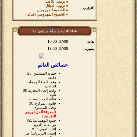
» ترتيب اللاعب
» ترتيب القبائل
الترتيب
» الخصوم المهزومين
» الخصوم المهزومين (قبائل)
#18176
سحق بداية مستوى 12
بداية:
07/08, 10:00
ينتهي:
07/08, 13:00
خصائص العالم
حماية المبتدئين: 25
دقيقة
وقت إلغاء الهجمات:
60 ثانية
وقت إلغاء التجارة: 30
ثانية
نظام الحداد: بسيط
قانون المزارع: 30
وحدة للمستوى
(
لمعرفة المزيد يرجى
النقر هنا
)
حدود الوهميات: 1%
من نقاط القرية
إنتاج الموارد: x1
إحتلال البربريات: غير