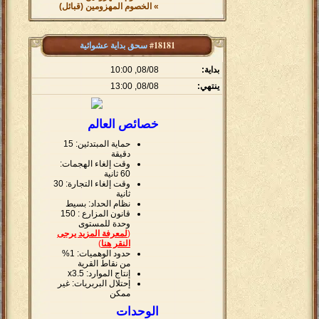
» الخصوم المهزومين (قبائل)
#18181
سحق بداية عشوائية
بداية:
08/08, 10:00
ينتهي:
08/08, 13:00
خصائص العالم
حماية المبتدئين: 15
دقيقة
وقت إلغاء الهجمات:
60 ثانية
وقت إلغاء التجارة: 30
ثانية
نظام الحداد: بسيط
قانون المزارع :
150
وحدة للمستوى
(
لمعرفة المزيد يرجى
النقر هنا
)
حدود الوهميات: 1%
من نقاط القرية
إنتاج الموارد: x3.5
إحتلال البربريات: غير
ممكن
الوحدات