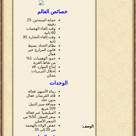
خصائص العالم
حماية المبتدئين: 25
دقيقة
وقت إلغاء الهجمات:
60 ثانية
وقت إلغاء التجارة: 30
ثانية
نظام الحداد: بسيط
قانون المزارع: غير
فعال
حدود الوهميات: 1%
من نقاط القرية
إنتاج الموارد: x8
إحتلال البربريات:
ممكن
الوحدات
رماة الأسهم: فعالة
قائد الفرسان: فعال
بدون عتاد
مسافة سير النبيل:
100 مربع
الميليشيا: غير فعالة
سعر الصقل: 50% من
السعر الأصلي
خفض الولاء بالهجمة:
الوصف:
من 20 إلى 35