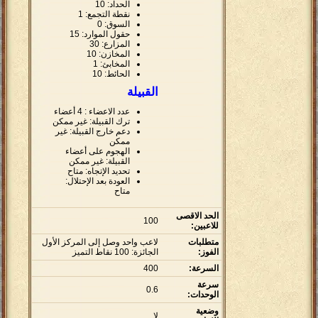
الحداد: 10
نقطة التجمع: 1
السوق: 0
حقول الموارد: 15
المزارع: 30
المخازن: 10
المخابئ: 1
الحائط: 10
القبيلة
عدد الاعضاء : 4 أعضاء
ترك القبيلة: غير ممكن
دعم خارج القبيلة: غير
ممكن
الهجوم على أعضاء
القبيلة: غير ممكن
تحديد الإتجاه: متاح
العودة بعد الإحتلال:
متاح
الحد الاقصى
100
للاعبين:
متطلبات
لاعب واحد وصل إلى المركز الأول
الفوز:
الجائزة: 100 نقاط التميز
السرعة:
400
سرعة
0.6
الوحدات:
وضعية
لا