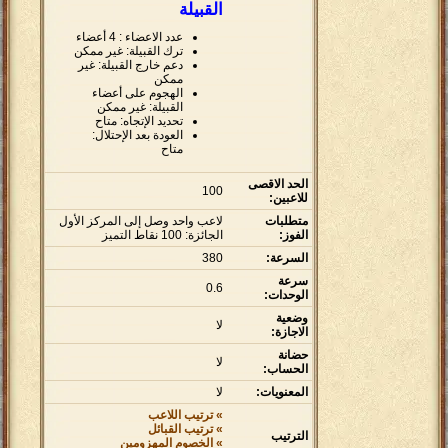
القبيلة
عدد الاعضاء : 4 أعضاء
ترك القبيلة: غير ممكن
دعم خارج القبيلة: غير
ممكن
الهجوم على أعضاء
القبيلة: غير ممكن
تحديد الإتجاه: متاح
العودة بعد الإحتلال:
متاح
الحد الاقصى
100
للاعبين:
متطلبات
لاعب واحد وصل إلى المركز الأول
الفوز:
الجائزة: 100 نقاط التميز
السرعة:
380
سرعة
0.6
الوحدات:
وضعية
لا
الاجازة:
حضانة
لا
الحساب:
المعنويات:
لا
» ترتيب اللاعب
» ترتيب القبائل
الترتيب
» الخصوم المهزومين