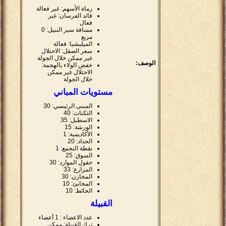
رماة الأسهم: غير فعالة
قائد الفرسان: غير
فعال
مسافة سير النبيل: 0
مربع
الميليشيا: فعالة
سعر الصقل: الاحتلال
غير ممكن خلال الجولة
الوصف:
خفض الولاء بالهجمة:
الاحتلال غير ممكن
خلال الجولة
مستويات المباني
المبنى الرئيسي: 30
الثكنات: 40
الاسطبل: 35
الورشة: 15
الأكاديمية: 1
الحداد: 20
نقطة التجمع: 1
السوق: 25
حقول الموارد: 30
المزارع: 33
المخازن: 30
المخابئ: 10
الحائط: 10
القبيلة
عدد الاعضاء : 1 أعضاء
ترك القبيلة: ممكن