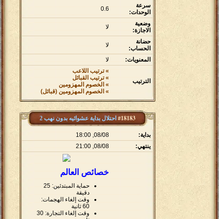
سرعة
0.6
الوحدات:
وضعية
لا
الاجازة:
حضانة
لا
الحساب:
المعنويات:
لا
» ترتيب اللاعب
» ترتيب القبائل
الترتيب
» الخصوم المهزومين
» الخصوم المهزومين (قبائل)
#18183
احتلال بداية عشوائيه بدون نهب 2
بداية:
08/08, 18:00
ينتهي:
08/08, 21:00
خصائص العالم
حماية المبتدئين: 25
دقيقة
وقت إلغاء الهجمات:
60 ثانية
وقت إلغاء التجارة: 30