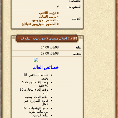
الحساب:
المعنويات:
لا
» ترتيب اللاعب
» ترتيب القبائل
الترتيب
» الخصوم المهزومين
» الخصوم المهزومين (قبائل)
#18182
احتلال مستوى 5 بدون نهب - بداية قريتين
بداية:
08/08, 14:00
ينتهي:
08/08, 17:00
خصائص العالم
حماية المبتدئين: 45
دقيقة
وقت إلغاء الهجمات:
60 ثانية
وقت إلغاء التجارة: 30
ثانية
نظام الحداد: بسيط
قانون المزارع: غير
فعال
حدود الوهميات: 1%
من نقاط القرية
بداية: قريتين