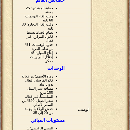
خصائص العالم
حماية المبتدئين: 25
دقيقة
وقت إلغاء الهجمات:
60 ثانية
وقت إلغاء التجارة: 30
ثانية
نظام الحداد: بسيط
قانون المزارع: غير
فعال
حدود الوهميات: 1%
من نقاط القرية
إنتاج الموارد: x8
إحتلال البربريات:
ممكن
الوحدات
رماة الأسهم:غير فعالة
قائد الفرسان: فعال
بدون عتاد
مسافة سير النبيل:
100 مربع
الميليشيا: غير فعالة
سعر الصقل: 50% من
السعر الأصلي
خفض الولاء بالهجمة:
الوصف:
من 20 إلى 35
مستويات المباني
المبنى الرئيسي: 1