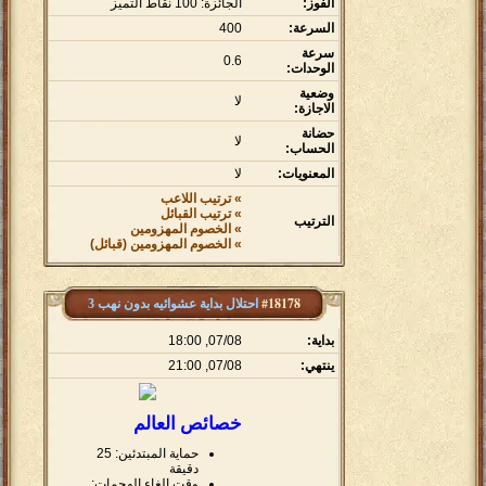
الفوز:
الجائزة: 100 نقاط التميز
السرعة:
400
سرعة
0.6
الوحدات:
وضعية
لا
الاجازة:
حضانة
لا
الحساب:
المعنويات:
لا
» ترتيب اللاعب
» ترتيب القبائل
الترتيب
» الخصوم المهزومين
» الخصوم المهزومين (قبائل)
#18178
احتلال بداية عشوائيه بدون نهب 3
بداية:
07/08, 18:00
ينتهي:
07/08, 21:00
خصائص العالم
حماية المبتدئين: 25
دقيقة
وقت إلغاء الهجمات: