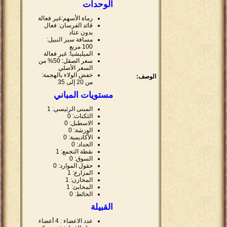
الوحدات
رماة الأسهم:غير فعالة
قائد الفرسان: فعال
بدون عتاد
مسافة سير النبيل:
100 مربع
الميليشيا: غير فعالة
سعر الصقل: 50% من
السعر الأصلي
خفض الولاء بالهجمة:
الوصف:
من 20 إلى 35
مستويات المباني
المبنى الرئيسي: 1
الثكنات: 0
الاسطبل: 0
الورشة: 0
الأكاديمية: 0
الحداد: 0
نقطة التجمع: 1
السوق: 0
حقول الموارد: 0
المزارع: 1
المخازن: 1
المخابئ: 1
الحائط: 0
القبيلة
عدد الاعضاء : 4 أعضاء