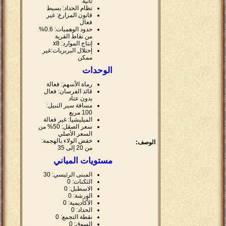
ثانية
نظام الحداد: بسيط
قانون المزارع: غير
فعال
حدود الوهميات: 0.6%
من نقاط القرية
إنتاج الموارد: x8
إحتلال البربريات:غير
ممكن
الوحدات
رماة الأسهم: فعالة
قائد الفرسان: فعال
بدون عتاد
مسافة سير النبيل:
100 مربع
الميليشيا: غير فعالة
سعر الصقل: 50% من
السعر الأصلي
خفض الولاء بالهجمة:
الوصف:
من 20 إلى 35
مستويات المباني
المبنى الرئيسي: 30
الثكنات: 0
الاسطبل: 0
الورشة: 0
الأكاديمية: 0
الحداد: 0
نقطة التجمع: 0
السوق: 0