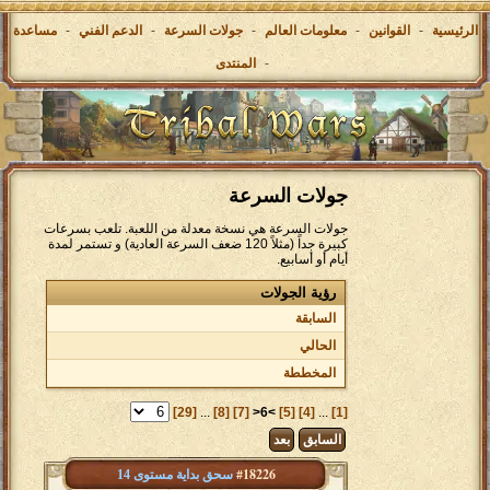
الرئيسية
-
القوانين
-
معلومات العالم
-
جولات السرعة
-
الدعم الفني
-
مساعدة
-
المنتدى
جولات السرعة
جولات السرعة هي نسخة معدلة من اللعبة. تلعب بسرعات
كبيرة جداً (مثلاً 120 ضعف السرعة العادية) و تستمر لمدة
أيام أو أسابيع.
رؤية الجولات
السابقة
الحالي
المخططة
[29]
...
[8]
[7]
>6<
[5]
[4]
...
[1]
السابق
بعد
#18226
سحق بداية مستوى 14