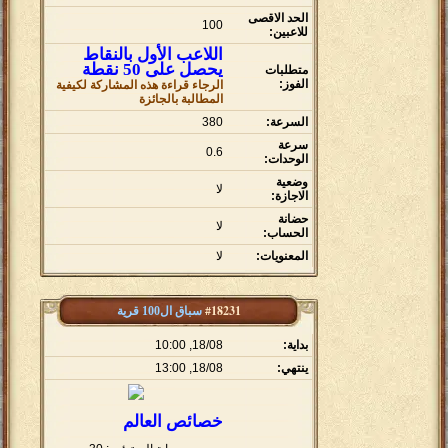
الحد الاقصى
100
للاعبين:
اللاعب الأول بالنقاط
يحصل على 50 نقطة
متطلبات
الفوز:
الرجاء قراءة هذه المشاركة لكيفية
المطالبة بالجائزة
السرعة:
380
سرعة
0.6
الوحدات:
وضعية
لا
الاجازة:
حضانة
لا
الحساب:
المعنويات:
لا
#18231
سباق ال100 قرية
بداية:
18/08, 10:00
ينتهي:
18/08, 13:00
خصائص العالم