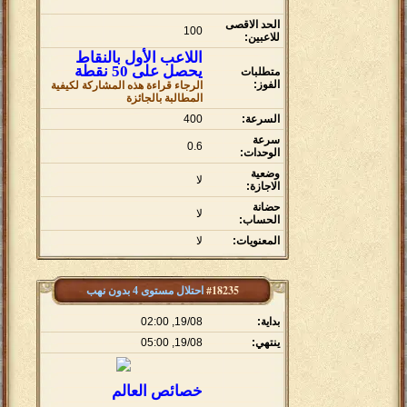
الحد الاقصى
100
للاعبين:
اللاعب الأول بالنقاط
يحصل على 50 نقطة
متطلبات
الفوز:
الرجاء قراءة هذه المشاركة لكيفية
المطالبة بالجائزة
السرعة:
400
سرعة
0.6
الوحدات:
وضعية
لا
الاجازة:
حضانة
لا
الحساب:
المعنويات:
لا
#18235
احتلال مستوى 4 بدون نهب
بداية:
19/08, 02:00
ينتهي:
19/08, 05:00
خصائص العالم