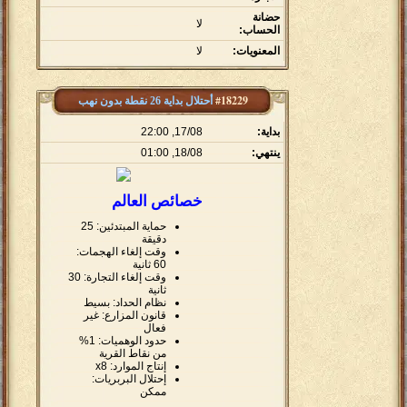
حضانة
لا
الحساب:
المعنويات:
لا
#18229
أحتلال بداية 26 نقطة بدون نهب
بداية:
17/08, 22:00
ينتهي:
18/08, 01:00
خصائص العالم
حماية المبتدئين: 25
دقيقة
وقت إلغاء الهجمات:
60 ثانية
وقت إلغاء التجارة: 30
ثانية
نظام الحداد: بسيط
قانون المزارع: غير
فعال
حدود الوهميات: 1%
من نقاط القرية
إنتاج الموارد: x8
إحتلال البربريات:
ممكن