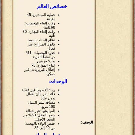
خصائص العالم
حماية المبتدئين: 45
دقيقة
وقت إلغاء الهجمات:
60 ثانية
وقت إلغاء التجارة: 30
ثانية
نظام الحداد: بسيط
قانون المزارع: غير
فعال
حدود الوهميات: 1%
من نقاط القرية
بداية: قريتين
إنتاج الموارد: x8
إحتلال البربريات: غير
ممكن
الوحدات
رماة الأسهم: غير فعالة
قائد الفرسان: فعال
بدون عتاد
مسافة سير النبيل:
100 مربع
الميليشيا: غير فعالة
سعر الصقل: 50% من
السعر الأصلي
الوصف:
خفض الولاء بالهجمة:
من 20 إلى 35