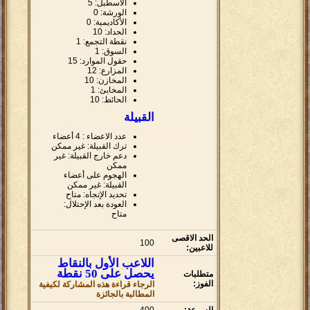
الاسطبل: 5
الورشة: 0
الأكاديمية: 0
الحداد: 10
نقطة التجمع: 1
السوق: 1
حقول الموارد: 15
المزارع: 12
المخازن: 10
المخابئ: 1
الحائط: 10
القبيلة
عدد الاعضاء : 4 أعضاء
ترك القبيلة: غير ممكن
دعم خارج القبيلة: غير
ممكن
الهجوم على أعضاء
القبيلة: غير ممكن
تحديد الإتجاه: متاح
العودة بعد الإحتلال:
متاح
الحد الاقصى
100
للاعبين:
اللاعب الأول بالنقاط
يحصل على 50 نقطة
متطلبات
الفوز:
الرجاء قراءة هذه المشاركة لكيفية
المطالبة بالجائزة