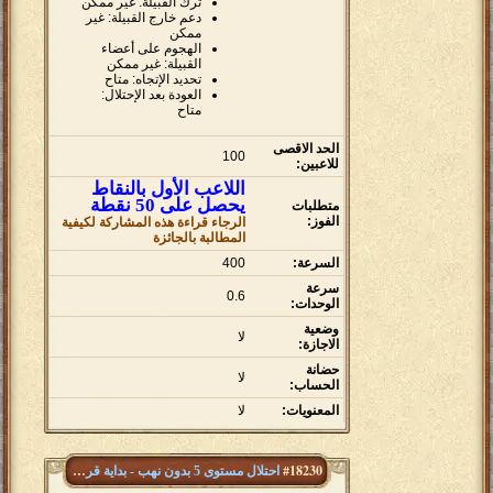
ترك القبيلة: غير ممكن
دعم خارج القبيلة: غير
ممكن
الهجوم على أعضاء
القبيلة: غير ممكن
تحديد الإتجاه: متاح
العودة بعد الإحتلال:
متاح
الحد الاقصى
100
للاعبين:
اللاعب الأول بالنقاط
يحصل على 50 نقطة
متطلبات
الفوز:
الرجاء قراءة هذه المشاركة لكيفية
المطالبة بالجائزة
السرعة:
400
سرعة
0.6
الوحدات:
وضعية
لا
الاجازة:
حضانة
لا
الحساب:
المعنويات:
لا
#18230
احتلال مستوى 5 بدون نهب - بداية قريتين