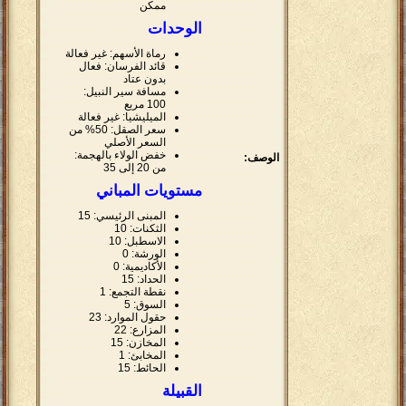
ممكن
الوحدات
رماة الأسهم: غير فعالة
قائد الفرسان: فعال
بدون عتاد
مسافة سير النبيل:
100 مربع
الميليشيا: غير فعالة
سعر الصقل: 50% من
السعر الأصلي
خفض الولاء بالهجمة:
الوصف:
من 20 إلى 35
مستويات المباني
المبنى الرئيسي: 15
الثكنات: 10
الاسطبل: 10
الورشة: 0
الأكاديمية: 0
الحداد: 15
نقطة التجمع: 1
السوق: 5
حقول الموارد: 23
المزارع: 22
المخازن: 15
المخابئ: 1
الحائط: 15
القبيلة