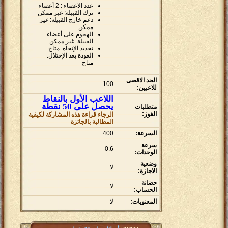
عدد الاعضاء : 2 أعضاء
ترك القبيلة: غير ممكن
دعم خارج القبيلة: غير
ممكن
الهجوم على أعضاء
القبيلة: غير ممكن
تحديد الإتجاه: متاح
العودة بعد الإحتلال:
متاح
الحد الاقصى
100
للاعبين:
اللاعب الأول بالنقاط
يحصل على 50 نقطة
متطلبات
الفوز:
الرجاء قراءة هذه المشاركة لكيفية
المطالبة بالجائزة
السرعة:
400
سرعة
0.6
الوحدات:
وضعية
لا
الاجازة:
حضانة
لا
الحساب:
المعنويات:
لا