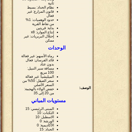
ثانية
نظام الحداد: بسيط
قانون المزارع: غير
فعال
حدود الوهميات: 1%
من نقاط القرية
بداية: قريتين
إنتاج الموارد: x8
إحتلال البربريات: غير
ممكن
الوحدات
رماة الأسهم: غير فعالة
قائد الفرسان: فعال
بدون عتاد
مسافة سير النبيل:
100 مربع
الميليشيا: غير فعالة
سعر الصقل: 50% من
السعر الأصلي
الوصف:
خفض الولاء بالهجمة:
من 20 إلى 35
مستويات المباني
المبنى الرئيسي: 15
الثكنات: 10
الاسطبل: 10
الورشة: 0
الأكاديمية: 0
الحداد: 15