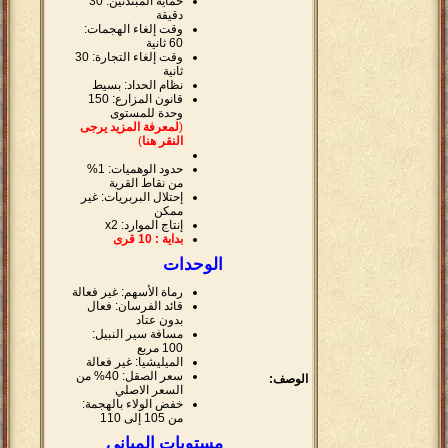
حماية المبتدئين: 30
دقيقة
وقت إلغاء الهجمات:
60 ثانية
وقت إلغاء التجارة: 30
ثانية
نظام الحداد: بسيط
قانون المزارع: 150
وحدة للمستوى
(
لمعرفة المزيد يرجى
النقر هنا
)
حدود الوهميات: 1%
من نقاط القرية
إحتلال البربريات: غير
ممكن
إنتاج الموارد: x2
بداية : 10 قرى
الوحدات
رماة الأسهم: غير فعالة
قائد الفرسان: فعال
بدون عتاد
مسافة سير النبيل:
100 مربع
الميليشيا: غير فعالة
سعر الصقل: 40% من
الوصف:
السعر الاصلي
خفض الولاء بالهجمة:
من 105 إلى 110
مستويات المباني