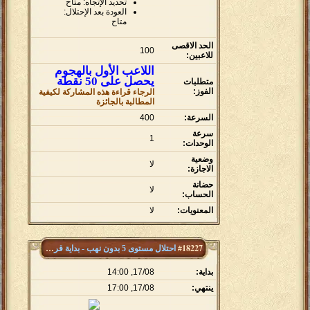
تحديد الإتجاه: متاح
العودة بعد الإحتلال:
متاح
الحد الاقصى
100
للاعبين:
اللاعب الأول بالهجوم
يحصل على 50 نقطة
متطلبات
الفوز:
الرجاء قراءة هذه المشاركة لكيفية
المطالبة بالجائزة
السرعة:
400
سرعة
1
الوحدات:
وضعية
لا
الاجازة:
حضانة
لا
الحساب:
المعنويات:
لا
#18227
احتلال مستوى 5 بدون نهب - بداية قريتين
بداية:
17/08, 14:00
ينتهي:
17/08, 17:00