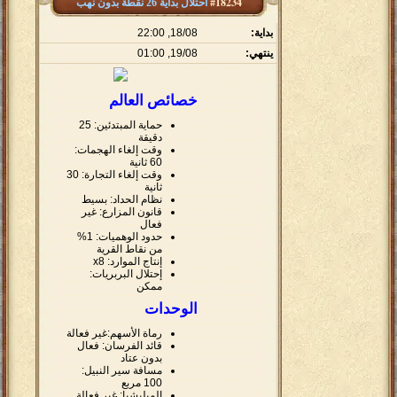
#18234
أحتلال بداية 26 نقطة بدون نهب
بداية:
18/08, 22:00
ينتهي:
19/08, 01:00
خصائص العالم
حماية المبتدئين: 25
دقيقة
وقت إلغاء الهجمات:
60 ثانية
وقت إلغاء التجارة: 30
ثانية
نظام الحداد: بسيط
قانون المزارع: غير
فعال
حدود الوهميات: 1%
من نقاط القرية
إنتاج الموارد: x8
إحتلال البربريات:
ممكن
الوحدات
رماة الأسهم:غير فعالة
قائد الفرسان: فعال
بدون عتاد
مسافة سير النبيل:
100 مربع
الميليشيا: غير فعالة