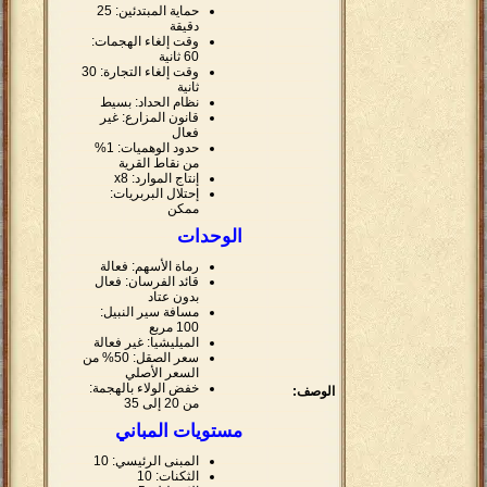
حماية المبتدئين: 25
دقيقة
وقت إلغاء الهجمات:
60 ثانية
وقت إلغاء التجارة: 30
ثانية
نظام الحداد: بسيط
قانون المزارع: غير
فعال
حدود الوهميات: 1%
من نقاط القرية
إنتاج الموارد: x8
إحتلال البربريات:
ممكن
الوحدات
رماة الأسهم: فعالة
قائد الفرسان: فعال
بدون عتاد
مسافة سير النبيل:
100 مربع
الميليشيا: غير فعالة
سعر الصقل: 50% من
السعر الأصلي
خفض الولاء بالهجمة:
الوصف:
من 20 إلى 35
مستويات المباني
المبنى الرئيسي: 10
الثكنات: 10