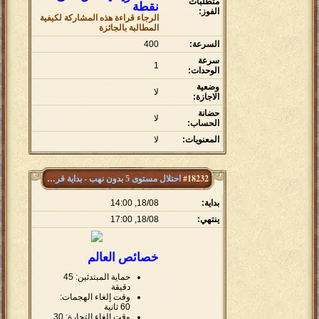
متطلبات
نقطة
الفوز:
الرجاء قراءة هذه المشاركة لكيفية
المطالبة بالجائزة
السرعة:
400
سرعة
1
الوحدات:
وضعية
لا
الاجازة:
حضانة
لا
الحساب:
المعنويات:
لا
#18232
احتلال مستوى 5 بدون نهب - بداية قريتين
بداية:
18/08, 14:00
ينتهي:
18/08, 17:00
خصائص العالم
حماية المبتدئين: 45
دقيقة
وقت إلغاء الهجمات:
60 ثانية
وقت إلغاء التجارة: 30