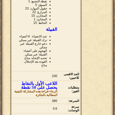
نقطة التجمع: 1
السوق: 5
حقول الموارد: 23
المزارع: 22
المخازن: 15
المخابئ: 1
الحائط: 15
القبيلة
عدد الاعضاء : 4 أعضاء
ترك القبيلة: غير ممكن
دعم خارج القبيلة: غير
ممكن
الهجوم على أعضاء
القبيلة: غير ممكن
تحديد الإتجاه: متاح
العودة بعد الإحتلال:
متاح
الحد الاقصى
100
للاعبين:
اللاعب الأول بالنقاط
يحصل على 50 نقطة
متطلبات
الفوز:
الرجاء قراءة هذه المشاركة لكيفية
المطالبة بالجائزة
السرعة:
380
سرعة
0.6
الوحدات: