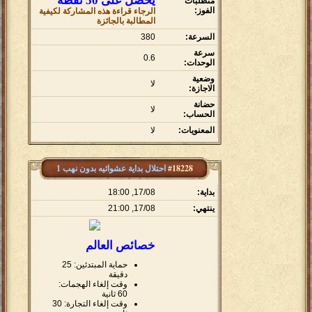
يحصل على 50 نقطة
متطلبات
الفوز:
الرجاء قراءة هذه المشاركة لكيفية
المطالبة بالجائزة
السرعة:
380
سرعة
0.6
الوحدات:
وضعية
لا
الاجازة:
حضانة
لا
الحساب:
المعنويات:
لا
#18228
احتلال بداية عشوائيه بدون نهب 1
بداية:
17/08, 18:00
ينتهي:
17/08, 21:00
خصائص العالم
حماية المبتدئين: 25
دقيقة
وقت إلغاء الهجمات:
60 ثانية
وقت إلغاء التجارة: 30