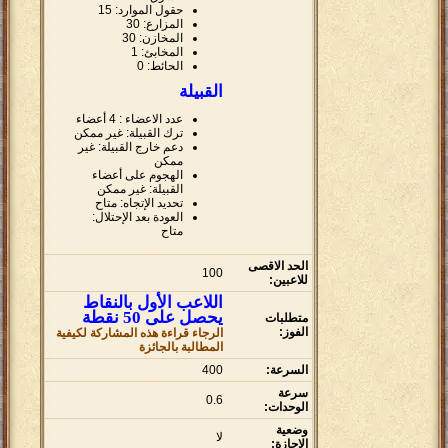
حقول الموارد: 15
المزارع: 30
المخازن: 30
المخابئ: 1
الحائط: 0
القبيلة
عدد الاعضاء : 4 أعضاء
ترك القبيلة: غير ممكن
دعم خارج القبيلة: غير
ممكن
الهجوم على أعضاء
القبيلة: غير ممكن
تحديد الإتجاه: متاح
العودة بعد الإحتلال:
متاح
الحد الاقصى
100
للاعبين:
اللاعب الأول بالنقاط
يحصل على 50 نقطة
متطلبات
الفوز:
الرجاء قراءة هذه المشاركة لكيفية
المطالبة بالجائزة
السرعة:
400
سرعة
0.6
الوحدات:
وضعية
لا
الاجازة: