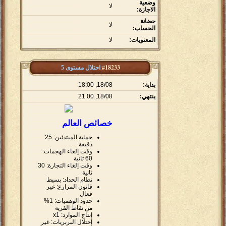
وضعية
لا
الاجازة:
حضانة
لا
الحساب:
المعنويات:
لا
#18233
احتلال مستوى 5
بداية:
18/08, 18:00
ينتهي:
18/08, 21:00
خصائص العالم
حماية المبتدئين: 25
دقيقة
وقت إلغاء الهجمات:
60 ثانية
وقت إلغاء التجارة: 30
ثانية
نظام الحداد: بسيط
قانون المزارع: غير
فعال
حدود الوهميات: 1%
من نقاط القرية
إنتاج الموارد: x1
إحتلال البربريات: غير