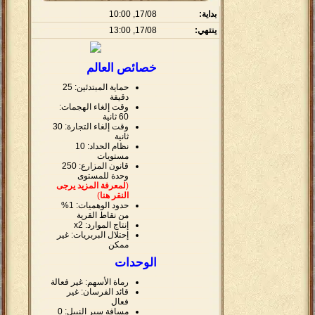
بداية:
17/08, 10:00
ينتهي:
17/08, 13:00
خصائص العالم
حماية المبتدئين: 25
دقيقة
وقت إلغاء الهجمات:
60 ثانية
وقت إلغاء التجارة: 30
ثانية
نظام الحداد: 10
مستويات
قانون المزارع: 250
وحدة للمستوى
(
لمعرفة المزيد يرجى
النقر هنا
)
حدود الوهميات: 1%
من نقاط القرية
إنتاج الموارد: x2
إحتلال البربريات: غير
ممكن
الوحدات
رماة الأسهم: غير فعالة
قائد الفرسان: غير
فعال
مسافة سير النبيل: 0