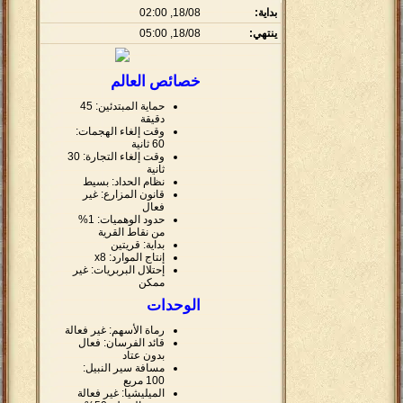
بداية:
18/08, 02:00
ينتهي:
18/08, 05:00
خصائص العالم
حماية المبتدئين: 45
دقيقة
وقت إلغاء الهجمات:
60 ثانية
وقت إلغاء التجارة: 30
ثانية
نظام الحداد: بسيط
قانون المزارع: غير
فعال
حدود الوهميات: 1%
من نقاط القرية
بداية: قريتين
إنتاج الموارد: x8
إحتلال البربريات: غير
ممكن
الوحدات
رماة الأسهم: غير فعالة
قائد الفرسان: فعال
بدون عتاد
مسافة سير النبيل:
100 مربع
الميليشيا: غير فعالة