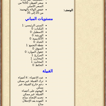
سعر الصقل: 50% من
السعر الأصلي
خفض الولاء بالهجمة:
الوصف:
من 20 إلى 35
مستويات المباني
المبنى الرئيسي: 1
الثكنات: 0
الاسطبل: 0
الورشة: 0
الأكاديمية: 0
الحداد: 0
نقطة التجمع: 1
السوق: 0
حقول الموارد: 0
المزارع: 1
المخازن: 1
المخابئ: 1
الحائط: 0
القبيلة
عدد الاعضاء : 4 أعضاء
ترك القبيلة: غير ممكن
دعم خارج القبيلة: غير
ممكن
الهجوم على أعضاء
القبيلة: غير ممكن
تحديد الإتجاه: متاح
العودة بعد الإحتلال:
متاح