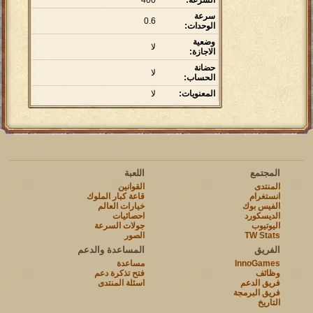
السرعة:
400
سرعة
0.6
الوحدات:
وضعية
لا
الاجازة:
حضانة
لا
الحساب:
المعنويات:
لا
المجتمع
اللعبة
المنتدى
القوانين
انستغرام
قاعة كبار الملوك
الفيس بوك
خيارات العالم
الديسكورد
احصائيات
اليوتيوب
جولات السرعة
TW Stats
الصور
الفريق
المساعدة والدعم
InnoGames
مساعدة
وظائف
فتح تذكرة دعم
فريق الدعم
اسئلة المنتدى
فريق البرمجة
التاريخ