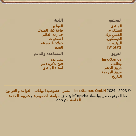
المجتمع
اللعبة
المنتدى
القوانين
انستغرام
قاعة كبار الملوك
الفيس بوك
خيارات العالم
الديسكورد
احصائيات
اليوتيوب
جولات السرعة
TW Stats
الصور
الفريق
المساعدة والدعم
InnoGames
مساعدة
وظائف
فتح تذكرة دعم
فريق الدعم
اسئلة المنتدى
فريق البرمجة
التاريخ
© 2003 - 2026
InnoGames GmbH
·
النشر
·
خصوصية البيانات
·
القواعد و القوانين
هذا الموقع محمي بواسطة hCaptcha وتطبق
سياسة الخصوصية
و
شروط الخدمة
الخاصة به
apply.