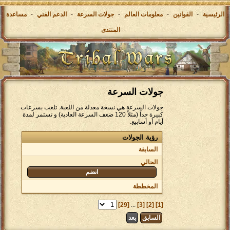
الرئيسية
-
القوانين
-
معلومات العالم
-
جولات السرعة
-
الدعم الفني
-
مساعدة
-
المنتدى
جولات السرعة
جولات السرعة هي نسخة معدلة من اللعبة. تلعب بسرعات
كبيرة جداً (مثلاً 120 ضعف السرعة العادية) و تستمر لمدة
أيام أو أسابيع.
رؤية الجولات
السابقة
الحالي
انضم
المخططة
[29]
...
[3]
[2]
[1]
السابق
بعد