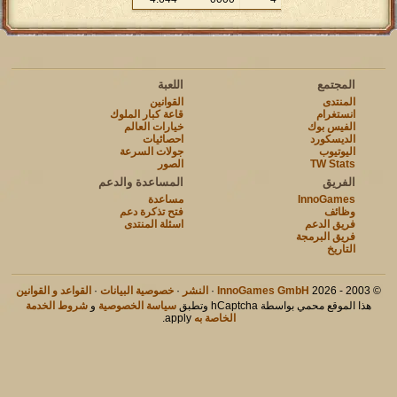
المجتمع
اللعبة
المنتدى
القوانين
انستغرام
قاعة كبار الملوك
الفيس بوك
خيارات العالم
الديسكورد
احصائيات
اليوتيوب
جولات السرعة
TW Stats
الصور
الفريق
المساعدة والدعم
InnoGames
مساعدة
وظائف
فتح تذكرة دعم
فريق الدعم
اسئلة المنتدى
فريق البرمجة
التاريخ
© 2003 - 2026
InnoGames GmbH
·
النشر
·
خصوصية البيانات
·
القواعد و القوانين
هذا الموقع محمي بواسطة hCaptcha وتطبق
سياسة الخصوصية
و
شروط الخدمة
الخاصة به
apply.