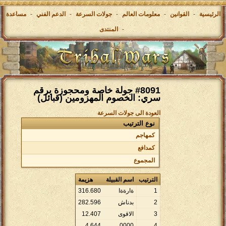
الرئيسية
-
القوانين
-
معلومات العالم
-
جولات السرعة
-
الدعم الفني
-
مساعدة
-
المنتدى
#8091 جولة خاصة ومحجوزة برقم
سري: الخصوم المهزومين (قبائل)
العودة الى جولات السرعة
نوع الترتيب
كمهاجم
كمدافع
المجموع
الترتيب
اسم القبيلة
هزيمة
1
ةارةةا
680
.
316
2
بدناش
596
.
282
3
الاقوى
407
.
12
4
.
644
0000
4