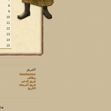
7
8
9
10
11
12
13
14
15
الفريق
InnoGames
وظائف
فريق الدعم
فريق البرمجة
التاريخ
هذا ا