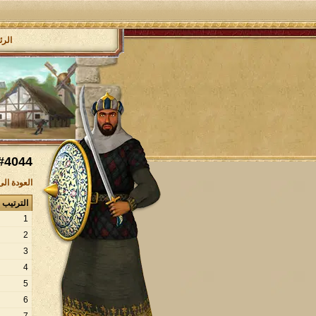
الرئ
#4044
العودة ال
الترتيب
1
2
3
4
5
6