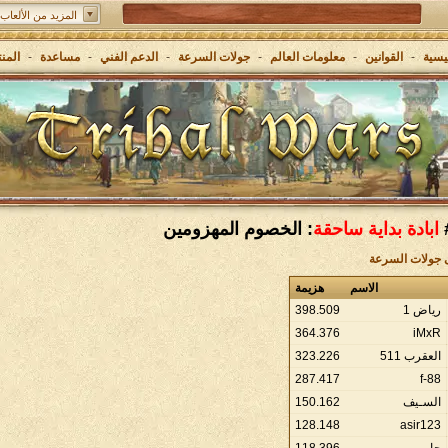
المزيد من الألعاب:
Grepolis - ابنٍ إمبراطوريتك في اليونان القديمة
يسية
-
القوانين
-
معلومات العالم
-
جولات السرعة
-
الدعم الفني
-
مساعدة
-
المن
ابادة بداية ساحقة
: الخصوم المهزومين
ى جولات السرعة
الاسم
هزيمة
رياض 1
509
.
398
364
.
376
iMxR
العقرب 511
226
.
323
287
.
417
f-88
السـيف
162
.
150
128
.
148
asir123