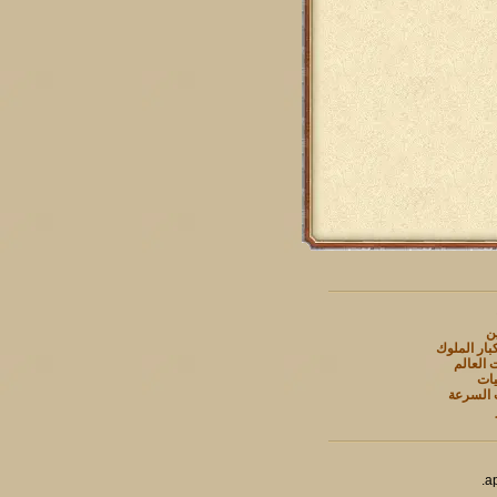
ين
بار الملوك
 العالم
يات
 السرعة