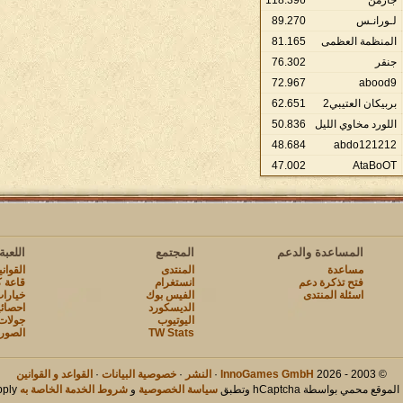
جارمن
396
.
118
لـورانـس
270
.
89
المنظمة العظمى
165
.
81
جنقر
302
.
76
72
.
967
abood9
بربيكان العتيبي2
651
.
62
اللورد مخاوي الليل
836
.
50
48
.
684
abdo121212
47
.
002
AtaBoOT
المساعدة والدعم
المجتمع
اللعبة
مساعدة
المنتدى
القوان
فتح تذكرة دعم
انستغرام
قاعة ك
اسئلة المنتدى
الفيس بوك
خيارات
الديسكورد
احصائ
اليوتيوب
جولات
TW Stats
الصور
© 2003 - 2026
InnoGames GmbH
·
النشر
·
خصوصية البيانات
·
القواعد و القوانين
لموقع محمي بواسطة hCaptcha وتطبق
سياسة الخصوصية
و
شروط الخدمة الخاصة به
apply.