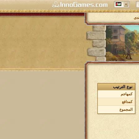
تدى
نوع الترتيب
كمهاجم
كمدافع
المجموع