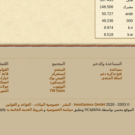
بلابل
493
.
307
مقبرك
506
.
146
50
.
727
arab
49
.
236
000
9
.
974
k.n
8
.
518
k.w
المساعدة والدعم
المجتمع
اللعبة
مساعدة
المنتدى
القوان
فتح تذكرة دعم
انستغرام
قاعة ك
اسئلة المنتدى
الفيس بوك
خيارات
الديسكورد
احصائ
اليوتيوب
جولات
TW Stats
الصور
© 2003 - 2026
InnoGames GmbH
·
النشر
·
خصوصية البيانات
·
القواعد و القوانين
لموقع محمي بواسطة hCaptcha وتطبق
سياسة الخصوصية
و
شروط الخدمة الخاصة به
apply.