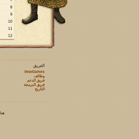
7
8
9
10
11
12
الفريق
InnoGames
وظائف
فريق الدعم
فريق البرمجة
التاريخ
هذا ا