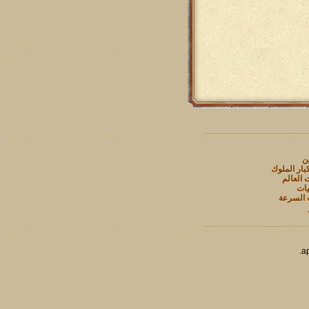
ين
بار الملوك
 العالم
يات
 السرعة