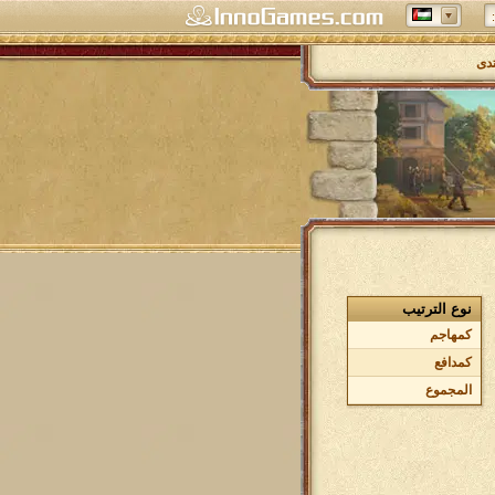
تدى
نوع الترتيب
كمهاجم
كمدافع
المجموع