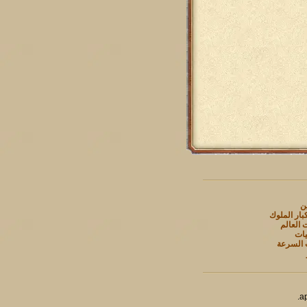
ين
بار الملوك
 العالم
يات
 السرعة