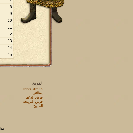
7
8
9
10
11
12
13
14
15
الفريق
InnoGames
وظائف
فريق الدعم
فريق البرمجة
التاريخ
هذا ا