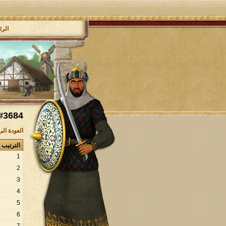
الرئ
#3684
العودة ال
الترتيب
1
2
3
4
5
6