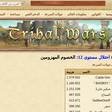
المزيد من الألعاب:
Grepolis - ابنٍ إمبراطوريتك في اليونان القديمة
يسية
-
القوانين
-
معلومات العالم
-
جولات السرعة
-
الدعم الفني
-
مساعدة
-
المن
احتلال مستوى 12
: الخصوم المهزومين
ى جولات السرعة
الاسم
هزيمة
1
.
579
.
562
Capta Gon .
1
.
166
.
952
*.BADBOY.*
جنكيز خان1
108
.
151
.
1
السداح
620
.
467
413
.
471
GaMeeOveR
جنقر
340
.
396