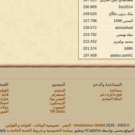
سعدصالح علي الحربي
223
.
367
290
.
869
3zo2014
ملكـ بدون دفآآآع
620
.
249
المدمر 1998
798
.
227
226
.
572
aborashad
نملة تهمس
792
.
224
محمد بولفرى
452
.
222
201
.
574
b98h
197
.
409
abdou usmh1
المساعدة والدعم
المجتمع
اللعبة
مساعدة
المنتدى
القوان
فتح تذكرة دعم
انستغرام
قاعة ك
اسئلة المنتدى
الفيس بوك
خيارات
الديسكورد
احصائ
اليوتيوب
جولات
TW Stats
الصور
© 2003 - 2026
InnoGames GmbH
·
النشر
·
خصوصية البيانات
·
القواعد و القوانين
لموقع محمي بواسطة hCaptcha وتطبق
سياسة الخصوصية
و
شروط الخدمة الخاصة به
apply.