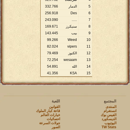
5
الدمار
766
.
332
256
.
918
Des
6
243
.
090
......
7
8
سنيكرز
671
.
169
9
بيب
445
.
143
99
.
266
Weed
10
82
.
024
vipers
11
12
الكنوز
469
.
79
72
.
254
wesaam
13
14
الله
891
.
54
41
.
356
KSA
15
المجتمع
اللعبة
المنتدى
القوانين
انستغرام
قاعة كبار الملوك
الفيس بوك
خيارات العالم
الديسكورد
احصائيات
اليوتيوب
جولات السرعة
TW Stats
الصور