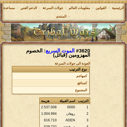
الرئيسية
-
القوانين
-
معلومات العالم
-
جولات السرعة
-
الدعم الفني
-
مساعدة
-
المنتدى
#3620
الموت السريع
: الخصوم
المهزومين (قبائل)
العودة الى جولات السرعة
نوع الترتيب
كمهاجم
كمدافع
المجموع
الترتيب
اسم القبيلة
هزيمة
2
.
537
.
008
0000
1
2
روهان
994
.
004
.
1
616
.
710
ADEN
3
4
صرقعةة
732
.
529