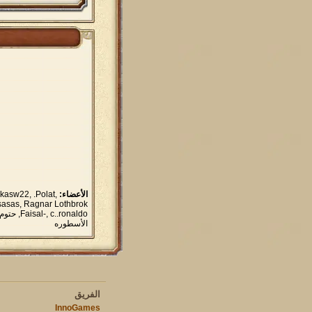
الأعضاء:
kasw22, .Polat,
الأسطوره
الفريق
InnoGames