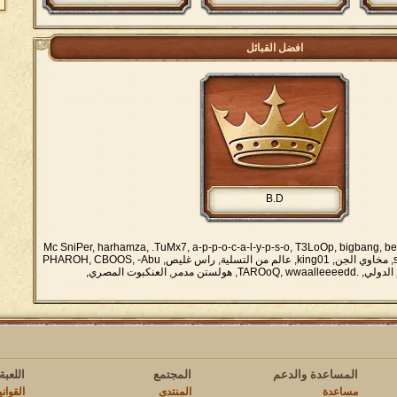
افضل القبائل
B.D
Mc SniPer, harhamza, .TuMx7, a-p-p-o-c-a-l-y-p-s-o, T3LoOp, bigbang, be
sasas, Ragnar Lothbrok, مخاوي الجن, king01, عالم من التسلية, راس غليص, PHAROH, CBOOS, -Abu
Faisal-, c..ronaldo, حتوم الدولي, .TAROoQ, wwaalleeeedd, هولستن مدمر, العنكبوت المصري,
المساعدة والدعم
المجتمع
اللعبة
مساعدة
المنتدى
القوان