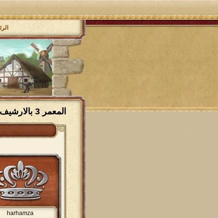
الرئ
المعمر 3 بالارشيف
harhamza