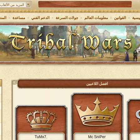
المزيد من الألعاب:
Grepolis - ابنٍ إمبراطوريتك في اليونان القديمة
يسية
-
القوانين
-
معلومات العالم
-
جولات السرعة
-
الدعم الفني
-
مساعدة
-
المن
افضل اللاعبين
.TuMx7
Mc SniPer