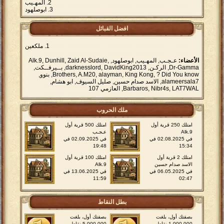
المهـيب
ابوصلهود
افضل القبائل
ملكعين
الأعضاء:
عـجـب, المهـيب, ابوصلهود, Alk.9, Dunhill, Zaid Al-Sudaie,
Dr-Gamma, الركـن, darknesslord, DavidKing2013, بــيرفــكت,
Brothers, A.M20, alayman, King Kong, ? Did You know, بنوو,
alameersala7, الاسد صدام حسين, صليل السيوف, ابو هشام,
Barbaros, Nibr4s, LAT7WAL, العازمي 107
ملك الحروب
امتلك 250 قرية أول
امتلك 500 قرية أول
Alk.9
عـجـب
في 02.08.2025 في
في 02.09.2025 في
19:48
15:34
امتلك 2 قرية أول
امتلك 100 قرية أول
الاسد صدام حسين
Alk.9
في 06.05.2025 في
في 13.06.2025 في
11:59
02:47
بطل النقاط
بصفتك أول، بلغت
بصفتك أول، بلغت
1.000.000 نقاط
5.000.000 نقاط