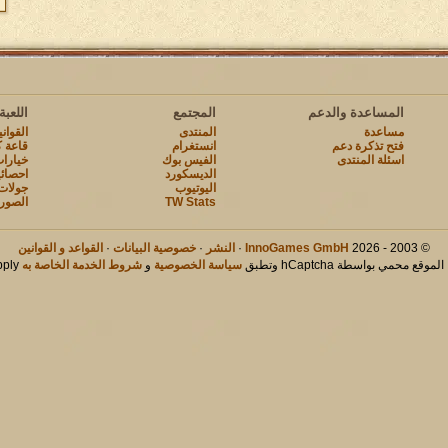
المساعدة والدعم
المجتمع
اللعبة
مساعدة
المنتدى
القوان
فتح تذكرة دعم
انستغرام
قاعة ك
اسئلة المنتدى
الفيس بوك
خيارات
الديسكورد
احصائ
اليوتيوب
جولات
TW Stats
الصور
© 2003 - 2026
InnoGames GmbH
·
النشر
·
خصوصية البيانات
·
القواعد و القوانين
لموقع محمي بواسطة hCaptcha وتطبق
سياسة الخصوصية
و
شروط الخدمة الخاصة به
apply.