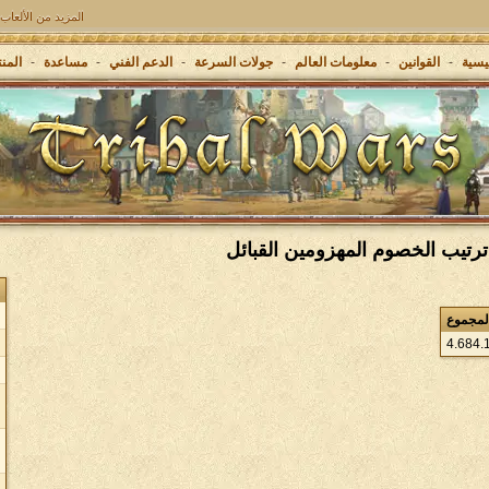
المزيد من الألعاب:
Grepolis - ابنٍ إمبراطوريتك في اليونان القديمة
يسية
-
القوانين
-
معلومات العالم
-
جولات السرعة
-
الدعم الفني
-
مساعدة
-
المن
لمجموع
4
.
684
.