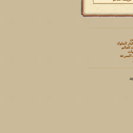
ين
بار الملوك
 العالم
يات
 السرعة