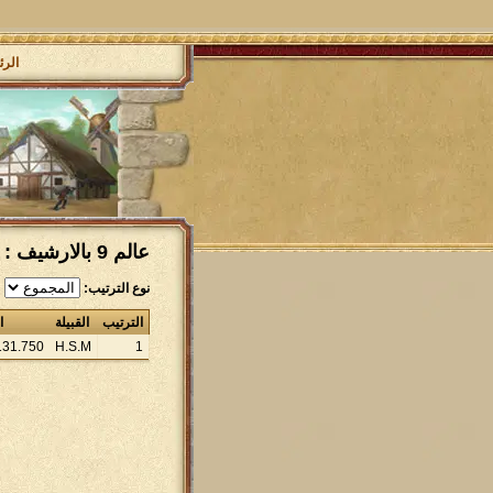
الرئ
عالم 9 بالارشيف : ترتيب الخصوم المهزومين القبائل
نوع الترتيب:
الترتيب
القبيلة
ا
131
.
750
H.S.M
1