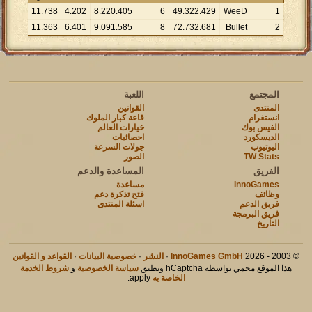
11
.
738
4
.
202
8
.
220
.
405
6
49
.
322
.
429
WeeD
1
11
.
363
6
.
401
9
.
091
.
585
8
72
.
732
.
681
Bullet
2
المجتمع
اللعبة
المنتدى
القوانين
انستغرام
قاعة كبار الملوك
الفيس بوك
خيارات العالم
الديسكورد
احصائيات
اليوتيوب
جولات السرعة
TW Stats
الصور
الفريق
المساعدة والدعم
InnoGames
مساعدة
وظائف
فتح تذكرة دعم
فريق الدعم
اسئلة المنتدى
فريق البرمجة
التاريخ
© 2003 - 2026
InnoGames GmbH
·
النشر
·
خصوصية البيانات
·
القواعد و القوانين
هذا الموقع محمي بواسطة hCaptcha وتطبق
سياسة الخصوصية
و
شروط الخدمة
الخاصة به
apply.