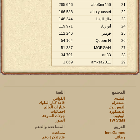
285
.
646
abo3mr456
21
166
.
588
abo youssef
22
23
ملك الدنيا
344
.
148
24
أبو زياد
971
.
119
25
قوميز
246
.
112
54
.
164
Queen H
26
51
.
387
MORGAN
27
34
.
701
an33
28
1
.
869
amksa2011
29
المجتمع
اللعبة
المنتدى
القوانين
انستغرام
قاعة كبار الملوك
الفيس بوك
خيارات العالم
الديسكورد
احصائيات
اليوتيوب
جولات السرعة
TW Stats
الصور
الفريق
المساعدة والدعم
InnoGames
مساعدة
وظائف
فتح تذكرة دعم