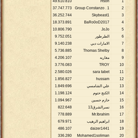
49
.
610
.
810
Hson
1
37
.
747
.
773
Group Constanzo . 1
2
36
.
252
.
744
Skybeast1
3
18
.
373
.
891
BaRo0oD2017
4
10
.
806
.
790
JoJo
5
6
الطرطور
051
.
752
.
9
7
الامارات دبي
238
.
140
.
9
5
.
736
.
885
Thomas Shelby
8
9
مغاربه
107
.
206
.
4
3
.
776
.
083
TROY
10
2
.
580
.
026
sara tabet
11
1
.
856
.
827
hussam
12
13
علي الشامسي
696
.
849
.
1
14
الكنج حتوم
124
.
198
.
1
15
حازم حسين
967
.
094
.
1
16
نسرالشرق13
648
.
822
778
.
889
Mr.Ibrahim
17
18
ابراهيم الرهيب
971
.
679
486
.
107
daizer1441
19
336
.
280
Mohamed1soliman
20