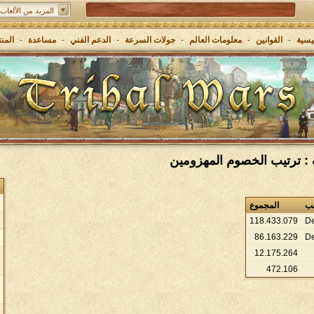
المزيد من الألعاب:
Grepolis - ابنٍ إمبراطوريتك في اليونان القديمة
يسية
-
القوانين
-
معلومات العالم
-
جولات السرعة
-
الدعم الفني
-
مساعدة
-
المن
عب
المجموع
118
.
433
.
079
D
86
.
163
.
229
D
12
.
175
.
264
472
.
106