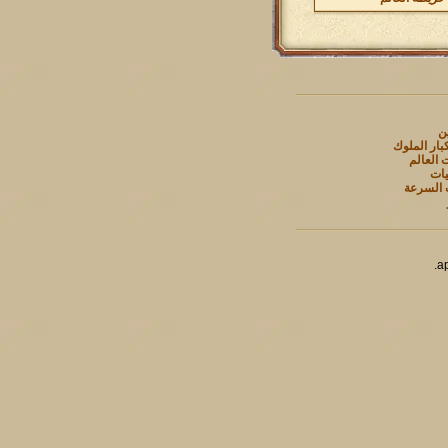
ين
بار الملوك
 العالم
يات
 السرعة