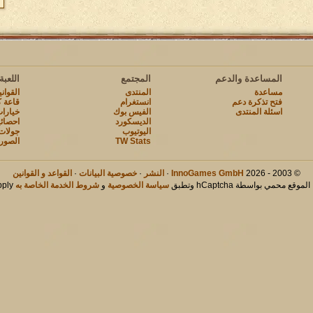
المساعدة والدعم
المجتمع
اللعبة
مساعدة
المنتدى
القوان
فتح تذكرة دعم
انستغرام
قاعة ك
اسئلة المنتدى
الفيس بوك
خيارات
الديسكورد
احصائ
اليوتيوب
جولات
TW Stats
الصور
© 2003 - 2026
InnoGames GmbH
·
النشر
·
خصوصية البيانات
·
القواعد و القوانين
لموقع محمي بواسطة hCaptcha وتطبق
سياسة الخصوصية
و
شروط الخدمة الخاصة به
apply.