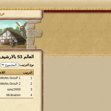
الرئ
العالم 53 بالارشيف : ترتيب الخصوم المهزومين
نوع الترتيب:
الترتيب
اللا
eMoNs GrouP 1
1
eMoNs GrouP 2
2
azez2669
3
Mr.Ibrahim
4