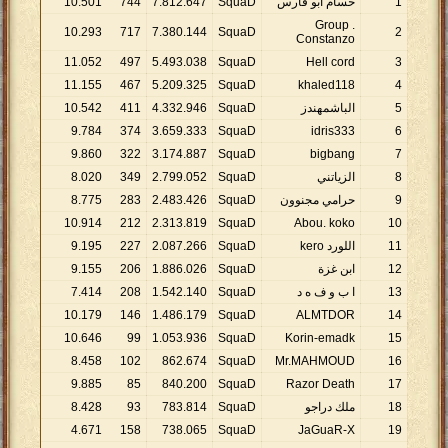
1
حسام أبو فارس
SquaD
647
.
812
.
7
744
501
.
10
. Group
10
.
293
717
7
.
380
.
144
SquaD
2
Constanzo
11
.
052
497
5
.
493
.
038
SquaD
Hell cord
3
11
.
155
467
5
.
209
.
325
SquaD
khaled118
4
5
الباشمهندز
SquaD
946
.
332
.
4
411
542
.
10
9
.
784
374
3
.
659
.
333
SquaD
idris333
6
9
.
860
322
3
.
174
.
887
SquaD
bigbang
7
8
الزياتني
SquaD
052
.
799
.
2
349
020
.
8
9
حرامي مجنوون
SquaD
426
.
483
.
2
283
775
.
8
10
.
914
212
2
.
313
.
819
SquaD
Abou. koko
10
11
اللورد kero
SquaD
266
.
087
.
2
227
195
.
9
12
ابن غزة
SquaD
026
.
886
.
1
206
155
.
9
13
ا ب و ف ه د
SquaD
140
.
542
.
1
208
414
.
7
10
.
179
146
1
.
486
.
179
SquaD
ALMTDOR
14
10
.
646
99
1
.
053
.
936
SquaD
Korin-emadk
15
8
.
458
102
862
.
674
SquaD
Mr.MAHMOUD
16
9
.
885
85
840
.
200
SquaD
Razor Death
17
18
ملك دراجو
SquaD
814
.
783
93
428
.
8
4
.
671
158
738
.
065
SquaD
JaGuaR-X
19