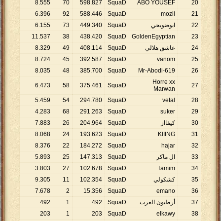
8
.
555
70
598
.
827
SquaD
ABO YOUSEF
20
6
.
396
92
588
.
446
SquaD
mozil
21
22
ابوضويحي
SquaD
340
.
449
73
155
.
6
11
.
537
38
438
.
420
SquaD
GoldenEgyptian
23
24
عاشق هلالي
SquaD
114
.
408
49
329
.
8
8
.
724
45
392
.
587
SquaD
vanom
25
8
.
035
48
385
.
700
SquaD
Mr-Abodi-619
26
Horre xx
6
.
473
58
375
.
461
SquaD
27
Marwan
5
.
459
54
294
.
780
SquaD
vetal
28
4
.
283
68
291
.
263
SquaD
suker
29
30
كيفااز
SquaD
964
.
204
26
883
.
7
8
.
068
24
193
.
623
SquaD
KIIING
31
8
.
376
22
184
.
272
SquaD
hajar
32
33
ال ماكر
SquaD
313
.
147
25
893
.
5
3
.
803
27
102
.
678
SquaD
Tamim
34
35
كشكولي
SquaD
354
.
102
11
305
.
9
7
.
678
2
15
.
356
SquaD
emano
36
37
أرطبون العرب
SquaD
492
1
492
203
1
203
SquaD
elkawy
38