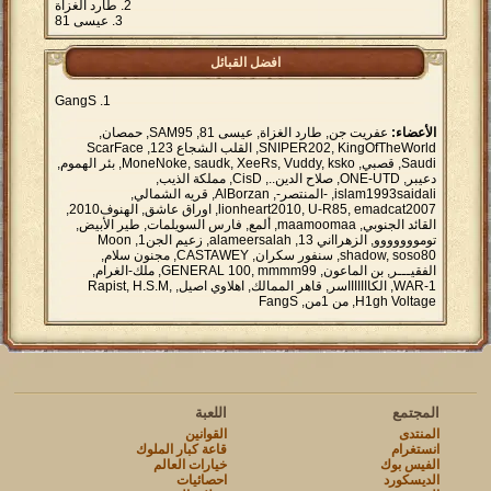
طارد الغزاة
عيسى 81
افضل القبائل
GangS
الأعضاء:
عفريت جن, طارد الغزاة, عيسى 81, SAM95, حمصان,
SNIPER202, KingOfTheWorld, القلب الشجاع 123, ScarFace
Saudi, قصبي, MoneNoke, saudk, XeeRs, Vuddy, ksko, بئر الهموم,
دعيبر, ONE-UTD, صلاح الدين.., CisD, مملكة الذيب,
islam1993saidali, -المنتصر-, AlBorzan, قريه الشمالي,
lionheart2010, U-R85, emadcat2007, اوراق عاشق, الهنوف2010,
القائد الجنوبي, maamoomaa, ألمع, فارس السويلمات, طير الأبيض,
تومووووووو, الزهرااني 13, alameersalah, زعيم الجن1, Moon
shadow, soso80, سنفور سكران, CASTAWEY, مجنون سلام,
الفقيـــر, بن الماعون, GENERAL 100, mmmm99, ملك-الغرام,
WAR-1, الكاااااااسر, قاهر الممالك, اهلاوي اصيل, Rapist, H.S.M,
H1gh Voltage, من 1من, FangS
المجتمع
اللعبة
المنتدى
القوانين
انستغرام
قاعة كبار الملوك
الفيس بوك
خيارات العالم
الديسكورد
احصائيات