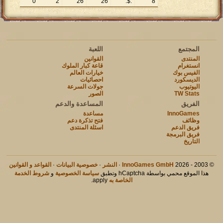
0
2
26
26
:$.
8
المجتمع
اللعبة
المنتدى
القوانين
انستغرام
قاعة كبار الملوك
الفيس بوك
خيارات العالم
الديسكورد
احصائيات
اليوتيوب
جولات السرعة
TW Stats
الصور
الفريق
المساعدة والدعم
InnoGames
مساعدة
وظائف
فتح تذكرة دعم
فريق الدعم
اسئلة المنتدى
فريق البرمجة
التاريخ
© 2003 - 2026
InnoGames GmbH
·
النشر
·
خصوصية البيانات
·
القواعد و القوانين
هذا الموقع محمي بواسطة hCaptcha وتطبق
سياسة الخصوصية
و
شروط الخدمة
الخاصة به
apply.