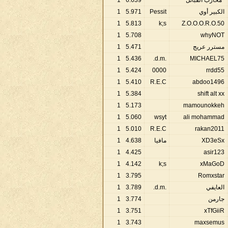
*محارب القبائل*
639
.
6
1
الكبير أوي
Pessit
971
.
5
1
1
5
.
813
k;s
Z.O.O.O.R.O.50
1
5
.
708
whyNOT
مسترر عريج
471
.
5
1
1
5
.
436
.d.m.
MICHAEL75
1
5
.
424
0000
rrdd55
1
5
.
410
R.E.C
abdoo1496
1
5
.
384
shift alt xx
1
5
.
173
mamounokkeh
1
5
.
060
wsyt
ali mohammad
1
5
.
010
R.E.C
rakan2011
XD3eSx
مافيا
638
.
4
1
1
4
.
425
asir123
1
4
.
142
k;s
xMaGoD
1
3
.
795
Romxstar
العايفي
.d.m.
789
.
3
1
جارمن
774
.
3
1
1
3
.
751
xTfGiiR
1
3
.
743
maxsemus