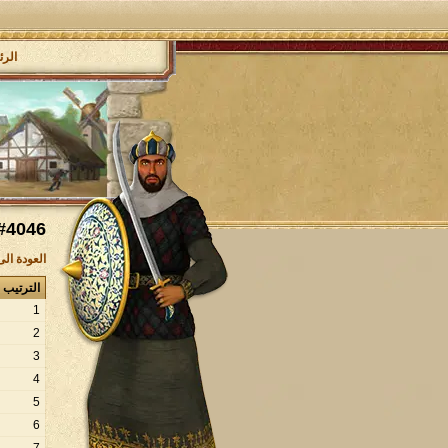
الرئ
#4046
العودة ال
الترتيب
1
2
3
4
5
6