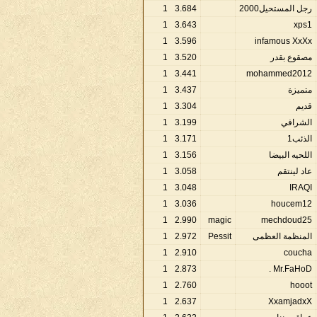
رجل المستحيل2000
684
.
3
1
1
3
.
643
xps1
1
3
.
596
infamous XxXx
مصقوع بقدر
520
.
3
1
1
3
.
441
mohammed2012
متميزة
437
.
3
1
قديم
304
.
3
1
الشرافي
199
.
3
1
الذئب1
171
.
3
1
اللحيه البيضا
156
.
3
1
عاد لينتقم
058
.
3
1
1
3
.
048
IRAQI
1
3
.
036
houcem12
1
2
.
990
magic
mechdoud25
المنظمة العظمى
Pessit
972
.
2
1
1
2
.
910
coucha
1
2
.
873
Mr.FaHoD .
1
2
.
760
hooot
1
2
.
637
XxamjadxX