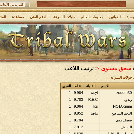
المزيد من الألعاب:
Grepolis - ابنٍ إمبراطوريتك في اليونان القديمة
يسية
-
القوانين
-
معلومات العالم
-
جولات السرعة
-
الدعم الفني
-
مساعدة
-
المن
سحق مستوى 7
: ترتيب اللاعب
ى جولات السرعة
الاسم
القبيلة
نقاط
القرى
1
9
.
984
wsyt
zoooro30
زيدود
R.E.C
783
.
9
1
1
9
.
064
k;s
NOTAKmini
النجم الساطع
مافيا
852
.
8
1
فيصل قوي
794
.
8
1
السـيف
912
.
7
1