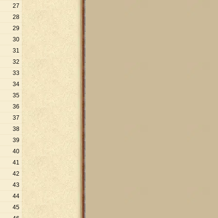
27
28
29
30
31
32
33
34
35
36
37
38
39
40
41
42
43
44
45