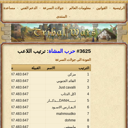
الرئيسية
-
القوانين
-
معلومات العالم
-
جولات السرعة
-
الدعم الفني
-
مساعدة
-
المنتدى
#3625
حرب المشاة
: ترتيب اللاعب
العودة الى جولات السرعة
الترتيب
الاسم
القبيلة
نقاط
ال
1
مزكن
647
.
483
.
147
.
2
1
2
القائد الجنوبي
647
.
483
.
147
.
2
1
1
2
.
147
.
483
.
647
Just cavalli
3
4
اكل الدئاب
647
.
483
.
147
.
2
1
5
تـــــDANHـــذكــار
647
.
483
.
147
.
2
1
6
الـفـارس الاسـود
647
.
483
.
147
.
2
1
1
2
.
147
.
483
.
647
mahmoudko
7
1
2
.
147
.
483
.
647
dohme
8
9
مايمشي
647
.
483
.
147
.
2
1