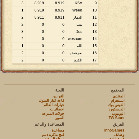
0
3
8
.
919
8
.
919
KSA
9
0
1
8
.
919
8
.
919
Weed
10
11
الدمار
911
.
8
911
.
8
2
1
12
بيب
0
0
2
0
0
3
0
0
Des
13
0
2
0
0
wesaam
14
15
الله
0
0
1
0
16
صرقعةه
0
0
2
0
17
الكنوز
0
0
2
0
المجتمع
اللعبة
المنتدى
القوانين
انستغرام
قاعة كبار الملوك
الفيس بوك
خيارات العالم
الديسكورد
احصائيات
اليوتيوب
جولات السرعة
TW Stats
الصور
الفريق
المساعدة والدعم
InnoGames
مساعدة
وظائف
فتح تذكرة دعم