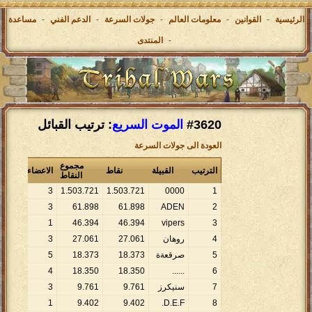
الرئيسية
-
القوانين
-
معلومات العالم
-
جولات السرعة
-
الدعم الفني
-
مساعدة
-
المنتدى
#3620
الموت السريع
: ترتيب القبائل
العودة الى جولات السرعة
مجموع
الترتيب
القبيلة
نقاط
الاعضاء
القرى
النقاط
148
3
1
.
503
.
721
1
.
503
.
721
0000
1
6
3
61
.
898
61
.
898
ADEN
2
5
1
46
.
394
46
.
394
vipers
3
4
روهان
061
.
27
061
.
27
3
3
5
صرقعةة
373
.
18
373
.
18
5
1
2
4
18
.
350
18
.
350
......
6
7
سنيكرز
761
.
9
761
.
9
3
0
1
1
9
.
402
9
.
402
D.E.F.
8