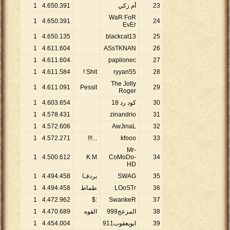
23
أم زكي
391
.
650
.
4
1
WaR FoR
1
4
.
650
.
391
24
EvEr
1
4
.
650
.
135
blackcat13
25
1
4
.
611
.
604
ASsTKNAN
26
1
4
.
611
.
604
papilonec
27
1
4
.
611
.
584
Shit !
ryyan55
28
The Jolly
1
4
.
611
.
091
Pessit
29
Roger
30
كود رد 18
654
.
603
.
4
1
1
4
.
578
.
431
zinandrio
31
1
4
.
572
.
606
AwJinaL
32
1
4
.
572
.
271
...!!!
kfooo
33
Mr-
1
4
.
500
.
612
K.M
CoMoDo-
34
HD
35
SWAG
بردقـا
458
.
494
.
4
1
36
LOoSTr
طماط
458
.
494
.
4
1
1
4
.
472
.
962
:$
SwankeR
37
38
المزعج999
القوه
689
.
470
.
4
1
39
ابويعقوب911
004
.
454
.
4
1