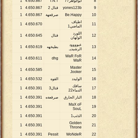
8
أبوجواهر77
T.N.T
867
.
650
.
4
1
9
yones123b
قتال 2
867
.
650
.
4
1
10
Be.Happy
صرقعهة
867
.
650
.
4
1
اطياف
1
4
.
650
.
670
11
الماضي1
اللورد
12
قتال
645
.
650
.
4
1
الولهان
عبوووود
13
بطيخهه
619
.
650
.
4
1
الرشيديـ
WaR FoR
1
4
.
650
.
611
dhg
14
WaR
Master
1
4
.
650
.
585
15
Jooker
16
الوليدد
القوه
532
.
650
.
4
1
سافك
17
قتال3
391
.
650
.
4
1
الدماء22
18
النار الحارق
صرقعةه
391
.
650
.
4
1
MaX oF
1
4
.
650
.
391
19
SouL
20
الذئب1
391
.
650
.
4
1
Golden
1
4
.
650
.
391
21
Throne
1
4
.
650
.
391
Pessit
WoNdeR
22