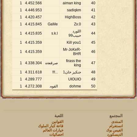
1
4
.
452
.
566
aiman king
40
1
4
.
446
.
953
sadiqkm
41
1
4
.
420
.
457
HighBoss
42
1
4
.
415
.
845
GaMe
Zx.0
43
اللورد
1
4
.
415
.
835
s.k.l
44
حبيب99
1
4
.
415
.
359
Kill you1
45
Mr-JoKeR-
1
4
.
415
.
359
46
BHR
firass the
47
صرقعةه
304
.
338
.
4
1
king
48
جنكيز خان1
...!!!
618
.
311
.
4
1
1
4
.
289
.
777
UIOUIO
49
50
dohme
القوه.
308
.
272
.
4
1
المجتمع
اللعبة
المنتدى
القوانين
انستغرام
قاعة كبار الملوك
الفيس بوك
خيارات العالم
الديسكورد
احصائيات